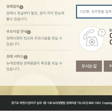
장례절차
장례식 첫날부터 발인, 장지 까지 한눈에
볼수 있습니다.
3호실
주요시설 안내
5호실
장례식장의 빈소와 주요시설을 보실 수
있습니다.
(특)1호실
장례 서비스
VIP실
뉴대성병원 장례용품의 특징을 보실 수
오시는길
있습니다.
(특)2호실
경기도 부천시 원미구 심곡 1동 106 뉴대성병원 장례식장 TEL:032) 666-1002 Copyright 2